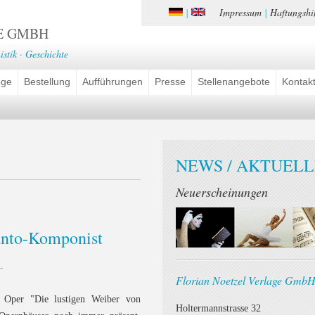
Impressum
Haftungshi
|
|
E GMBH
istik · Geschichte
oge
Bestellung
Aufführungen
Presse
Stellenangebote
Kontak
NEWS / AKTUELL
Neuerscheinungen
anto-Komponist
.
Florian Noetzel Verlage Gmb
r Oper "Die lustigen Weiber von
Holtermannstrasse 32