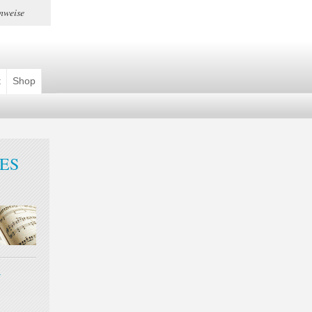
nweise
t
Shop
ES
H