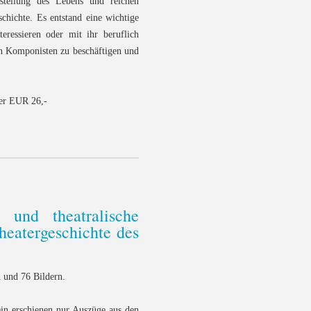
rstellung des Lebens und reichen
chichte. Es entstand eine wichtige
eressieren oder mit ihr beruflich
en Komponisten zu beschäftigen und
er EUR 26,-
e und theatralische
heatergeschichte des
 und 76 Bildern.
ein erschienen nur Auszüge aus den