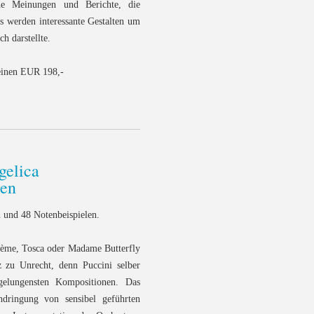
che Meinungen und Berichte, die
s werden interessante Gestalten um
h darstellte.
einen EUR 198,-
gelica
hen
 und 48 Notenbeispielen.
hème, Tosca oder Madame Butterfly
z zu Unrecht, denn Puccini selber
 gelungensten Kompositionen. Das
hdringung von sensibel geführten