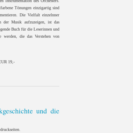
ten Instrumentation des Orchesters.
llfarbene Tönungen einzigartig sind
entieren. Die Vielfalt einzelnner
n der Musik aufzuzeigen, ist das
iegende Buch für die Leserinnen und
se werden, die das Verstehen von
EUR 19,-
geschichte und die
druckseiten.