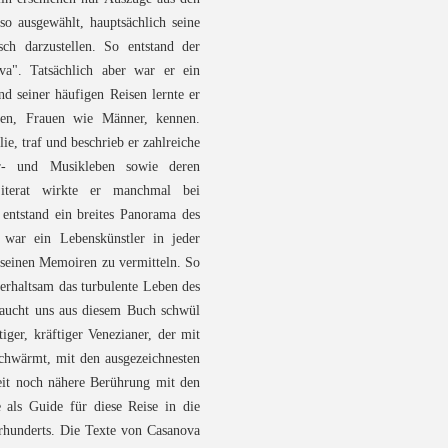
o ausgewählt, hauptsächlich seine
ch darzustellen. So entstand der
va". Tatsächlich aber war er ein
d seiner häufigen Reisen lernte er
ssen, Frauen wie Männer, kennen.
e, traf und beschrieb er zahlreiche
r- und Musikleben sowie deren
Literat wirkte er manchmal bei
 entstand ein breites Panorama des
 war ein Lebenskünstler in jeder
n seinen Memoiren zu vermitteln. So
erhaltsam das turbulente Leben des
 haucht uns aus diesem Buch schwül
iger, kräftiger Venezianer, der mit
schwärmt, mit den ausgezeichnesten
it noch nähere Berührung mit den
 als Guide für diese Reise in die
rhunderts. Die Texte von Casanova