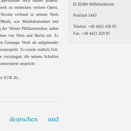
 Opernhäuser noch immer präsent.
D-26384 Wilhelmshaven
werk zu entdecken: weitere Opern,
. Nicolai verband in seinem Werk
Postfach 1443
n Musik, war Musikdramatiker und
Telefon: +49 4421 430 03
ng der Wiener Philharmoniker, nahm
Fax: +49 4421 429 85
leben von Wien und Berlin ein. Er
en Giuseppe Verdi als aufgehender
osmopolit. Es wurde endlich Zeit,
e vorzulegen, die seinem Schaffen
teressierte anspricht.
er EUR 26,-
r deutschen und