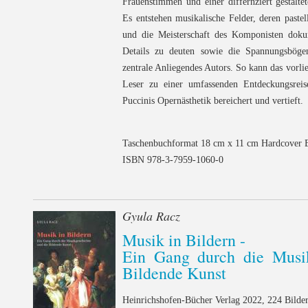
Frauenstimmen und einer differnziert gestalte
Es entstehen musikalische Felder, deren paste
und die Meisterschaft des Komponisten dokum
Details zu deuten sowie die Spannungsböge
zentrale Anliegendes Autors. So kann das vorl
Leser zu einer umfassenden Entdeckungsrei
Puccinis Opernästhetik bereichert und vertieft.
Taschenbuchformat 18 cm x 11 cm Hardcover 
ISBN 978-3-7959-1060-0
Gyula Racz
Musik in Bildern -
Ein Gang durch die Musik
Bildende Kunst
Heinrichshofen-Bücher Verlag 2022, 224 Bilder