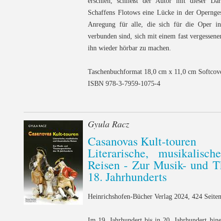
erschien, schließt der Autor mit dieser Da
Schaffens Flotows eine Lücke in der Opernges
Anregung für alle, die sich für die Oper int
verbunden sind, sich mit einem fast vergessen
ihn wieder hörbar zu machen.
Taschenbuchformat 18,0 cm x 11,0 cm Softcov
ISBN 978-3-7959-1075-4
Gyula Racz
Casanovas Kult-touren
Literarische, musikalisch
Reisen - Zur Musik- und T
18. Jahrhunderts
Heinrichshofen-Bücher Verlag 2024, 424 Seiten
Im 19. Jahrhundert bis in 20. Jahrhundert hin