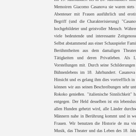
Memoiren Giacomo Casanova sie waren stets s
Abenteuer mit Frauen ausführlich und erotis
Begriff (und die Charakterisierung) "Casano
hochgebildeter und geistvoller Mensch. Währen
viele bedeutende und interessante Zeitgeno
Selbst abstammend aus einer Schauspieler Famili
Berühmtheiten aus dem damaligen Theate
Tätigkeiten und deren Privatleben. Als 
Vorstellungen mit. Durch seine Schilderungen
Bühnenlebens im 18. Jahrhundert. Casanova
Hinsicht und es gelang ihm dies vortrefflich i
können wir aus seinen Beschreibungen sehr unt
Rokoko genießen. "italienische Sinnlichkeit"
entgegen. Der Held desselben ist ein lebenslust
allen Hunden gehetzt wird, alle Länder durch
Männern nahe in Berührung kommt und in we
Frauen. Wir benutzen die Historie de ma vie
Musik, das Theater und das Leben des 18. Jah